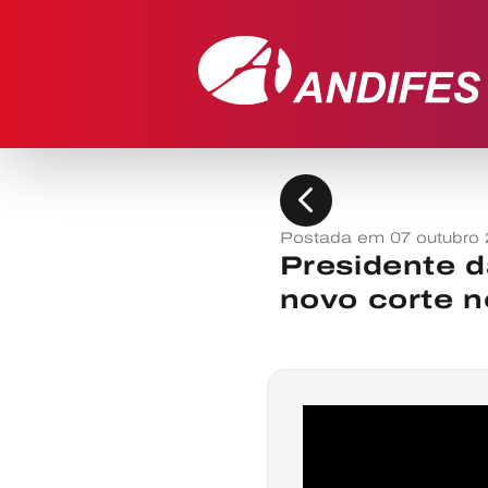
chevron_left
Postada em 07 outubro
Presidente d
novo corte 