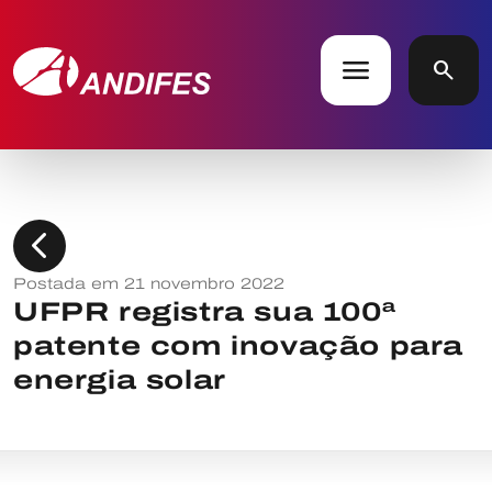
menu
search
chevron_left
Postada em 21 novembro 2022
UFPR registra sua 100ª
patente com inovação para
energia solar