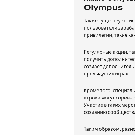
Olympus
Также существует сис
пользователи зараба
привилегии, такие к
Регулярные акции, т
получить дополнител
создает дополнительн
предыдущих играх.
Кроме того, специаль
игроки могут соревно
Участие в таких меро
созданию сообщества
Таким образом, разн