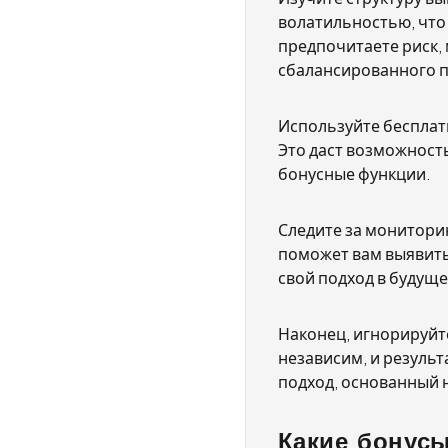
волатильностью, что 
предпочитаете риск, 
сбалансированного п
Используйте бесплатн
Это даст возможность
бонусные функции.
Следите за мониторин
поможет вам выявить
свой подход в будуще
Наконец, игнорируйте
независим, и результ
подход, основанный н
Какие бонусы