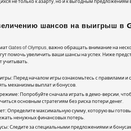
ихся не только к азарту, но и к выгодным предложениям 
величению шансов на выигрыш в 
мат Gates of Olympus, важно обращать внимание на нес
огут помочь увеличить ваши шансы на успех. Ниже пред
т учитывать.
игры:
Перед началом игры ознакомьтесь с правилами и 
ять механизмы выплат и бонусов.
-режиме:
Попробуйте сначала играть в демо-версии, что
читься основным стратегиям без риска потери денег.
ет:
Определите максимальную сумму, которую вы готовы 
ежать ненужных финансовых потерь.
усы:
Следите за специальными предложениями и бонусами