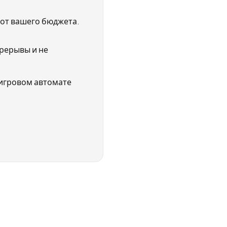
 от вашего бюджета.
ерерывы и не
 игровом автомате