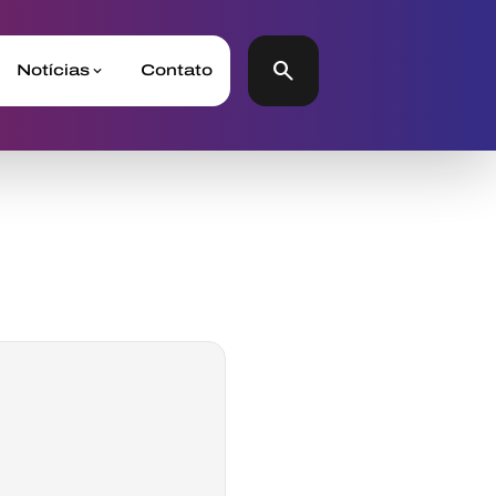
search
Notícias
Contato