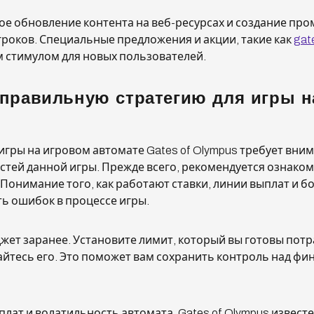
ное обновление контента на веб-ресурсах и создание пр
роков. Специальные предложения и акции, такие как
gat
м стимулом для новых пользователей.
 правильную стратегию для игры 
игры на игровом автомате Gates of Olympus требует вни
тей данной игры. Прежде всего, рекомендуется ознаком
Понимание того, как работают ставки, линии выплат и б
ь ошибок в процессе игры.
жет заранее. Установите лимит, который вы готовы потр
айтесь его. Это поможет вам сохранить контроль над фи
плат и волатильность автомата. Gates of Olympus извест