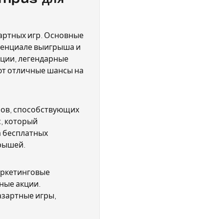
зартных игр. Основные
тенциале выигрыша и
еции, легендарные
ют отличные шансы на
ров, способствующих
с, который
а бесплатных
рышей.
аркетинговые
ные акции.
азартные игры,