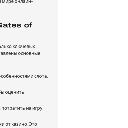
в мире онлайн-
Gates of
колько ключевых
ставлены основные
особенностями слота.
бы оценить
потратить на игру.
 от казино. Это