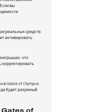
Если вы
ходимости
ри реальных средств.
оит активировать
роигрышах, что
ь корректировать
 в Gates of Olympus
гда будет разумный
а Gates of