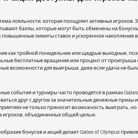
тема лояльности, которая поощряет активных игроков. З
тывают баллы, которые могут быть обменены на бонусны
ак повышенные лимиты ставок и ускоренное накопление 
акие как тройной понедельник или щедрые выходные, по
ьные бесплатные вращения или процент от проигрыша о
ые возможности для выигрыша, даже если удача не была
ные события и турниры часто проводятся в рамках Gates 
ваться друг с другом за значительные денежные призы 
приятиях не только приносит возможность выиграть, но 
 игроков, объединенных общей целью.
ообразие бонусов и акций делает Gates of Olympus при