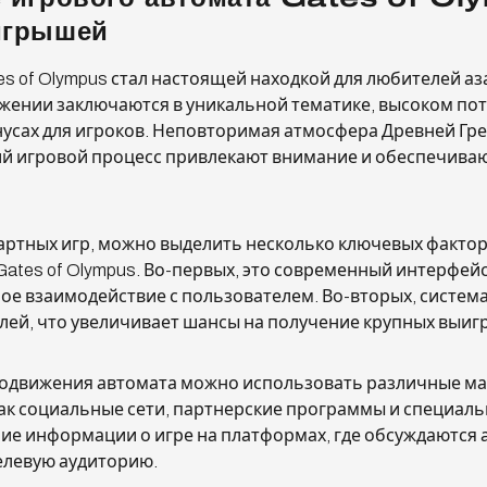
игрышей
s of Olympus стал настоящей находкой для любителей а
ижении заключаются в уникальной тематике, высоком по
усах для игроков. Неповторимая атмосфера Древней Гр
й игровой процесс привлекают внимание и обеспечива
артных игр, можно выделить несколько ключевых факто
ates of Olympus. Во-первых, это современный интерфей
ое взаимодействие с пользователем. Во-вторых, систем
ей, что увеличивает шансы на получение крупных выиг
родвижения автомата можно использовать различные м
как социальные сети, партнерские программы и специаль
е информации о игре на платформах, где обсуждаются 
елевую аудиторию.