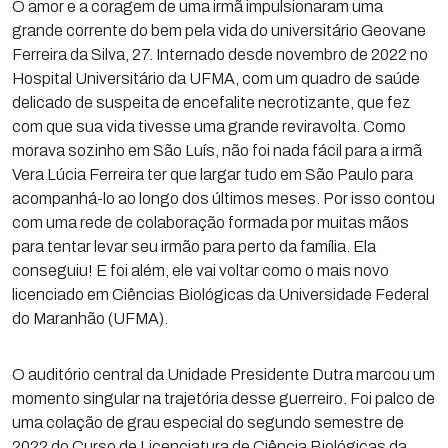
O amor e a coragem de uma irmã impulsionaram uma
grande corrente do bem pela vida do universitário Geovane
Ferreira da Silva, 27. Internado desde novembro de 2022 no
Hospital Universitário da UFMA, com um quadro de saúde
delicado de suspeita de encefalite necrotizante, que fez
com que sua vida tivesse uma grande reviravolta. Como
morava sozinho em São Luís, não foi nada fácil para a irmã
Vera Lúcia Ferreira ter que largar tudo em São Paulo para
acompanhá-lo ao longo dos últimos meses. Por isso contou
com uma rede de colaboração formada por muitas mãos
para tentar levar seu irmão para perto da família. Ela
conseguiu! E foi além, ele vai voltar como o mais novo
licenciado em Ciências Biológicas da Universidade Federal
do Maranhão (UFMA).
O auditório central da Unidade Presidente Dutra marcou um
momento singular na trajetória desse guerreiro. Foi palco de
uma colação de grau especial do segundo semestre de
2022 do Curso de Licenciatura de Ciência Biológicas da