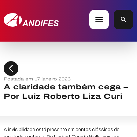
menu
search
chevron_left
Postada em 17 janeiro 2023
A claridade também cega –
Por Luiz Roberto Liza Curi
A invisibilidade está presente em contos clássicos de
reputados autores. De Herbert George Wells, veio um