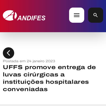
menu
search
chevron_left
Postada em 24 janeiro 2023
UFFS promove entrega de
luvas cirúrgicas a
instituições hospitalares
conveniadas