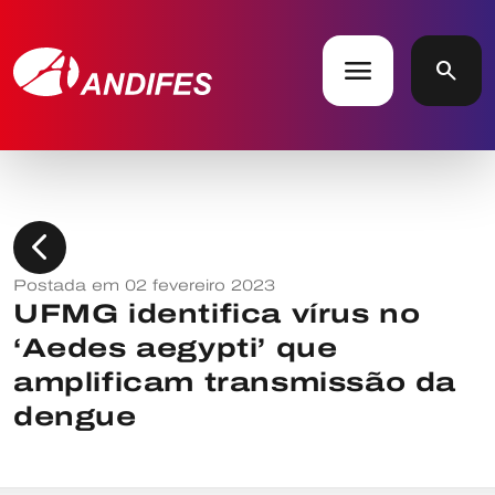
menu
search
chevron_left
Postada em 02 fevereiro 2023
UFMG identifica vírus no
‘Aedes aegypti’ que
amplificam transmissão da
dengue