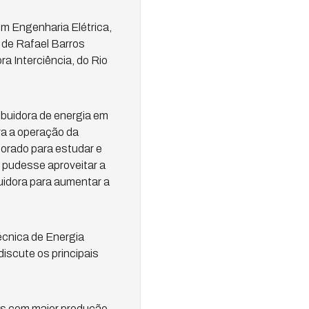
m Engenharia Elétrica,
 de Rafael Barros
ra Interciência, do Rio
ibuidora de energia em
a a operação da
torado para estudar e
pudesse aproveitar a
buidora para aumentar a
écnica de Energia
iscute os principais
es com maior produção