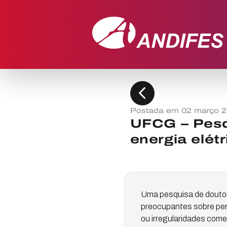
chevron_left
Postada em 02 março 
UFCG – Pesqu
energia elétr
Uma pesquisa de doutor
preocupantes sobre per
ou irregularidades com