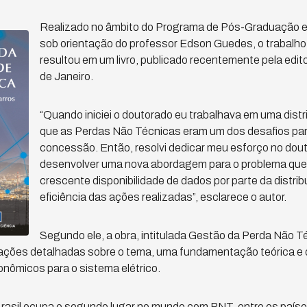
Realizado no âmbito do Programa de Pós-Graduação e
sob orientação do professor Edson Guedes, o trabalho
resultou em um livro, publicado recentemente pela edito
de Janeiro.
“Quando iniciei o doutorado eu trabalhava em uma distr
que as Perdas Não Técnicas eram um dos desafios par
concessão. Então, resolvi dedicar meu esforço no dou
desenvolver uma nova abordagem para o problema que 
crescente disponibilidade de dados por parte da distri
eficiência das ações realizadas”, esclarece o autor.
Segundo ele, a obra, intitulada Gestão da Perda Não T
mações detalhadas sobre o tema, uma fundamentação teórica e d
nômicos para o sistema elétrico.
asil ocupa o segundo lugar no mundo com PNT, entre os país