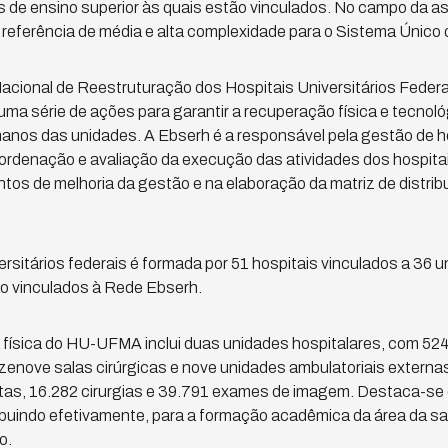
is de ensino superior às quais estão vinculados. No campo da a
referência de média e alta complexidade para o Sistema Único
cional de Reestruturação dos Hospitais Universitários Federa
uma série de ações para garantir a recuperação física e tecnoló
nos das unidades. A Ebserh é a responsável pela gestão de hos
ordenação e avaliação da execução das atividades dos hospitai
tos de melhoria da gestão e na elaboração da matriz de distrib
ersitários federais é formada por 51 hospitais vinculados a 36 u
ão vinculados à Rede Ebserh.
 física do HU-UFMA inclui duas unidades hospitalares, com 524
zenove salas cirúrgicas e nove unidades ambulatoriais externas
ltas, 16.282 cirurgias e 39.791 exames de imagem. Destaca-se
buindo efetivamente, para a formação acadêmica da área da saú
o.