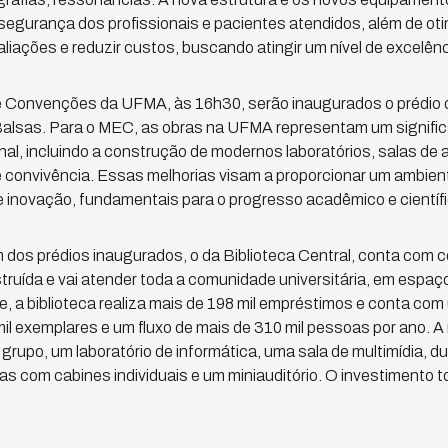
a segurança dos profissionais e pacientes atendidos, além de ot
liações e reduzir custos, buscando atingir um nível de excelênc
 Convenções da UFMA, às 16h30, serão inaugurados o prédio da
Balsas. Para o MEC, as obras na UFMA representam um signific
al, incluindo a construção de modernos laboratórios, salas de a
convivência. Essas melhorias visam a proporcionar um ambient
 inovação, fundamentais para o progresso acadêmico e científi
 dos prédios inaugurados, o da Biblioteca Central, conta com c
ruída e vai atender toda a comunidade universitária, em espa
, a biblioteca realiza mais de 198 mil empréstimos e conta com
 exemplares e um fluxo de mais de 310 mil pessoas por ano. A 
grupo, um laboratório de informática, uma sala de multimídia, d
as com cabines individuais e um miniauditório. O investimento to