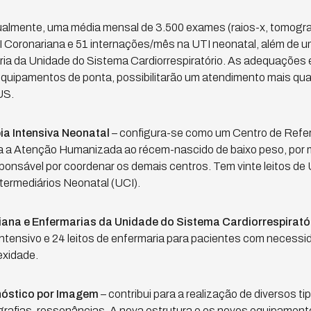
almente, uma média mensal de 3.500 exames (raios-x, tomograf
 Coronariana e 51 internações/mês na UTI neonatal, além de 
ria da Unidade do Sistema Cardiorrespiratório. As adequações
equipamentos de ponta, possibilitarão um atendimento mais qua
US.
ia Intensiva Neonatal
– configura-se como um Centro de Refer
ra a Atenção Humanizada ao récem-nascido de baixo peso, por
nsável por coordenar os demais centros. Tem vinte leitos de U
termediários Neonatal (UCI).
ana e Enfermarias da Unidade do Sistema Cardiorrespirató
ntensivo e 24 leitos de enfermaria para pacientes com necessi
exidade.
nóstico por Imagem
– contribui para a realização de diversos t
ografias, ressonâncias. A nova estrutura e os novos equipame