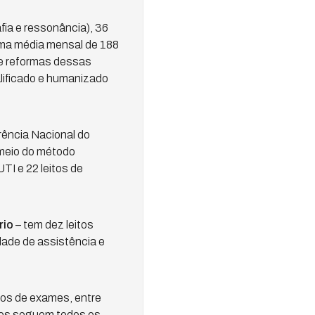
ia e ressonância), 36
uma média mensal de 188
 e reformas dessas
lificado e humanizado
ência Nacional do
 meio do método
TI e 22 leitos de
rio
– tem dez leitos
dade de assistência e
ipos de exames, entre
ntos seguem todos os