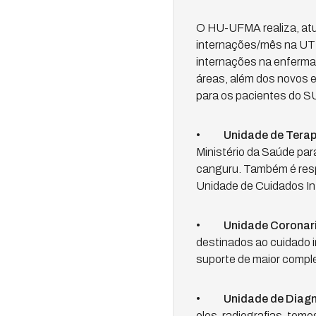
O HU-UFMA realiza, atu
internações/mês na UTI
internações na enferma
áreas, além dos novos 
para os pacientes do S
•
Unidade de Terap
Ministério da Saúde pa
canguru. Também é respo
Unidade de Cuidados In
•
Unidade Coronari
destinados ao cuidado i
suporte de maior compl
•
Unidade de Diag
eles, radiografias, tom