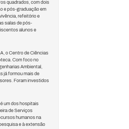
ros quadrados, com dois
ção e pós-graduação em
vência, refeitório e
as salas de pós-
eiscentos alunos e
MA, o Centro de Ciências
ioteca. Com foco no
genharias Ambiental,
s já formou mais de
ores. Foram investidos
é um dos hospitais
eira de Serviços
recursos humanos na
 pesquisa e à extensão