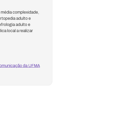
e média complexidade,
rtopedia adulto e
efrologia adulto e
ca local a realizar
 Comunicação da UFMA