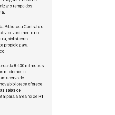
imizar o tempo dos
ia.
 Biblioteca Central e o
ativo investimento na
ula, bibliotecas
e propício para
co.
erca de 8.400 mil metros
ços modernos e
 um acervo de
nova biblioteca oferece
uas salas de
tal para a área foi de R$