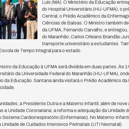
Luís (MA). O Ministério da Educação entr
do Hospital Universitário (HU-UFMA), o pré
Central, o Prédio Acadêmico da Enfermag
Ciências de Balsas. O Ministro também deu
da UFMA, Fernando Carvalho, e entregou, 
do Maranhão, Carlos Orleans Brandão Junio
transporte universitário a estudantes. Ta
scola de Tempo Integral para o estado.
Ministro da Educação à UFMA será dividida em duas partes. Às 
versitário da Universidade Federal do Maranhão (HU-UFMA), ond
ério da Educação. Santana ainda visitará o Prédio Acadêmico 
 cidade.
dades, a Presidente Dutra e a Materno Infantil, além de nove
as a Unidade Coronariana; a reforma e adequação da Unidade d
Sistema Cardiorrespiratório (Enfermarias). No Materno-Infantil
 Unidade de Cuidados Intensivos Perinatais (UTI Neonatal).