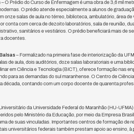
m
– O Prédio do Curso de Enfermagem é uma obra de 3,6 mil met
modernas. O prédio atende especialmente a alunos de gradua
nze salas de aula no térreo, biblioteca, ambulatório, área de vi
ior conta com cerca de dezoito laboratórios, sala de reunião, du
trativo, sanitários e vestiários. O prédio beneficiará mais de s
ta docentes.
 Balsas
– Formalizado na primeira fase de interiorização da UF
as de aula, dois auditórios, doze salas laboratoriais e uma bibl
linar em Ciência e Tecnologia (BICT), oferece formação nas en
ibuindo para as demandas do sul maranhense. O Centro de Ciência
 década, contando com um corpo docente de quarenta profess
Universitário da Universidade Federal do Maranhão (HU-UFMA) 
geridos pelo Ministério da Educação, por meio da Empresa Brasil
 uma de suas vinculadas. Importantes centros de formação de 
tais universitários federais também prestam apoio ao ensino, à