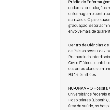
Prédio de Enfermage
andares e instalações 
enfermagem e conta com o
sanitários. O piso super
graduação, setor adminis
envolve mais de quaren
Centro de Ciências de
de Balsas possui dez sal
Bacharelado Interdiscip
Civil e Elétrica, contr
duzentos alunos em uma
R$ 14,5 milhões.
HU-UFMA
– O Hospital 
universitários federais 
Hospitalares (Ebserh),
área da saúde, os hospi