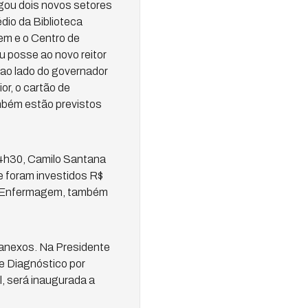
egou dois novos setores
dio da Biblioteca
em e o Centro de
 posse ao novo reitor
ao lado do governador
r, o cartão de
mbém estão previstos
14h30, Camilo Santana
e foram investidos R$
da Enfermagem, também
 anexos. Na Presidente
e Diagnóstico por
, será inaugurada a