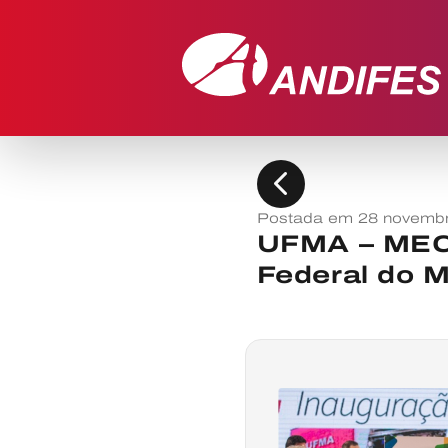
chevron_left
Postada em 28 novemb
UFMA – MEC 
Federal do 