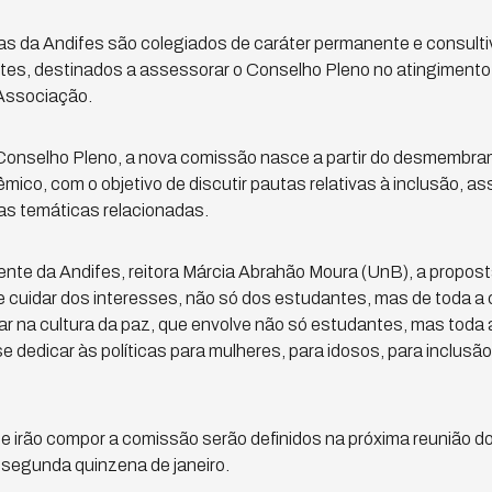
 da Andifes são colegiados de caráter permanente e consulti
entes, destinados a assessorar o Conselho Pleno no atingimento
Associação.
Conselho Pleno, a nova comissão nasce a partir do desmembr
co, com o objetivo de discutir pautas relativas à inclusão, ass
as temáticas relacionadas.
ente da Andifes, reitora Márcia Abrahão Moura (UnB), a propo
de cuidar dos interesses, não só dos estudantes, mas de toda 
ar na cultura da paz, que envolve não só estudantes, mas toda
 dedicar às políticas para mulheres, para idosos, para inclusão
que irão compor a comissão serão definidos na próxima reunião 
a segunda quinzena de janeiro.