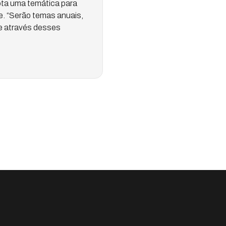
ota uma temática para
e. “Serão temas anuais,
e através desses