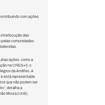
 contribuindo com ações
a interlocução das
só pelas comunidades
belecidas.
uitas ações, como a
pação na CRES+5, o
légios da Andifes. A
 e está representada
atos que não podem ser
to”, detalha a
ahão Moura (UnB).