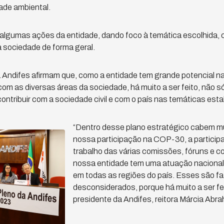
dade ambiental.
 algumas ações da entidade, dando foco à temática escolhida,
 sociedade de forma geral.
da Andifes afirmam que, como a entidade tem grande potencial n
com as diversas áreas da sociedade, há muito a ser feito, não 
ntribuir com a sociedade civil e com o país nas temáticas esta
“Dentro desse plano estratégico cabem m
nossa participação na COP-30, a partici
trabalho das várias comissões, fóruns e co
nossa entidade tem uma atuação nacional
em todas as regiões do país. Esses são f
desconsiderados, porque há muito a ser fei
presidente da Andifes, reitora Márcia Abr