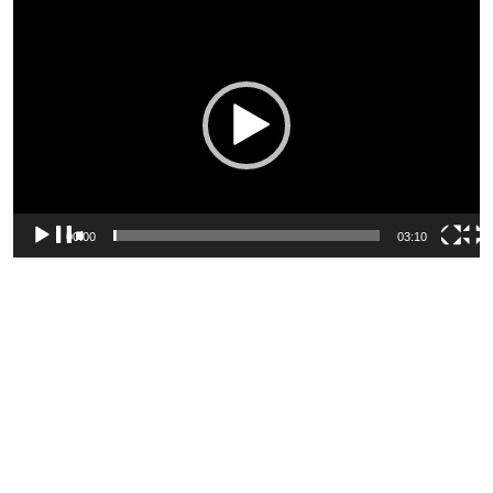
Tocador
de
vídeo
00:00
03:10