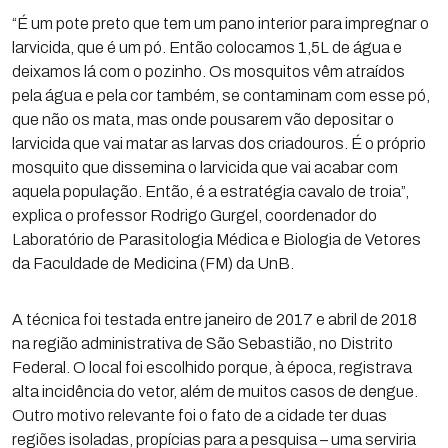
“É um pote preto que tem um pano interior para impregnar o
larvicida, que é um pó. Então colocamos 1,5L de água e
deixamos lá com o pozinho. Os mosquitos vêm atraídos
pela água e pela cor também, se contaminam com esse pó,
que não os mata, mas onde pousarem vão depositar o
larvicida que vai matar as larvas dos criadouros. É o próprio
mosquito que dissemina o larvicida que vai acabar com
aquela população. Então, é a estratégia cavalo de troia”,
explica o professor Rodrigo Gurgel, coordenador do
Laboratório de Parasitologia Médica e Biologia de Vetores
da Faculdade de Medicina (FM) da UnB.
A técnica foi testada entre janeiro de 2017 e abril de 2018
na região administrativa de São Sebastião, no Distrito
Federal. O local foi escolhido porque, à época, registrava
alta incidência do vetor, além de muitos casos de dengue.
Outro motivo relevante foi o fato de a cidade ter duas
regiões isoladas, propícias para a pesquisa – uma serviria