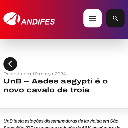
menu
search
chevron_left
Postada em 19 março 2024
UnB – Aedes aegypti é o
novo cavalo de troia
UnB testa estações disseminadoras de larvicida em São
Sebastião (DF) e constata redução de 66% no número de