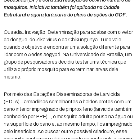
mosquitos. Iniciativa também foi aplicada na Cidade
Estrutural e agora fará parte do plano de ações do GDF
.
Ousadia. Inovação. Determinação para acabar com o vetor
da dengue, do Zika vírus e da Chikungunya. Tudo vale
quando o objetivo é encontrar uma solução diferente para
lidar com o Aedes aegypti. Na Universidade de Brasília, um
grupo de pesquisadores decidiu testar uma técnica que
utiliza o próprio mosquito para exterminar larvas dele
mesmo.
Por meio das Estações Disseminadoras de Larvicida
(EDLs) – armadilhas semelhantes a baldes pretos com um
pano interior impregnado de piriproxifeno (larvicida também
conhecido por PPF) –, o mosquito adulto pousa na água ou
na superfície do pano e, ao mesmo tempo, fica impregnado
pelo inseticida. Ao buscar outro possível criadouro, esse
mosquito contamina a água quando encosta nela e, assim,