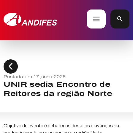
menu
search
chevron_left
Postada em 17 junho 2025
UNIR sedia Encontro de
Reitores da região Norte
Objetivo do evento é debater os desafios e avanços na
produção científica e no ensino na região Norte