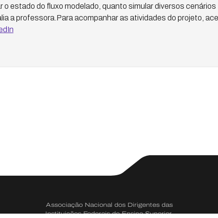
r o estado do fluxo modelado, quanto simular diversos cenários f
lia a professora.Para acompanhar as atividades do projeto, aces
edIn
Associação Nacional dos Dirigentes das
Instituições Federais de Ensino Superior.