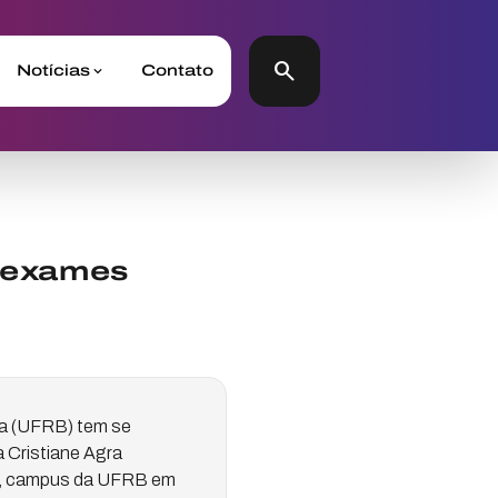
search
Notícias
Contato
 exames
ia (UFRB) tem se
a Cristiane Agra
S), campus da UFRB em