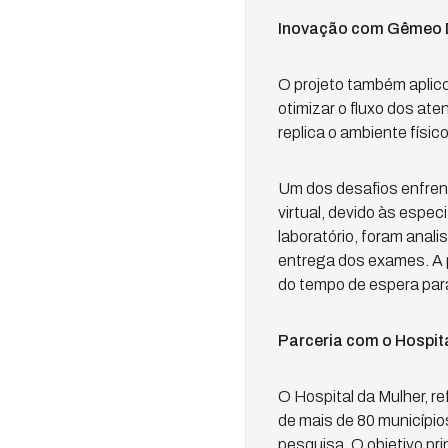
Inovação com Gêmeo D
O projeto também aplicou
otimizar o fluxo dos at
replica o ambiente físi
Um dos desafios enfrent
virtual, devido às espe
laboratório, foram anali
entrega dos exames. A p
do tempo de espera pa
Parceria com o Hospit
O Hospital da Mulher, r
de mais de 80 municípios
pesquisa. O objetivo pri