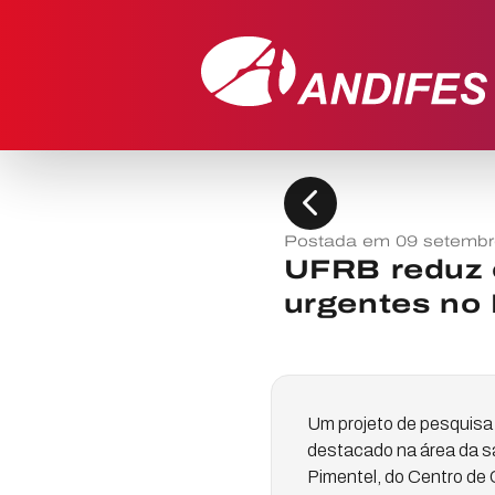
chevron_left
Postada em 09 setembr
UFRB reduz 
urgentes no 
Um projeto de pesquisa
destacado na área da sa
Pimentel, do Centro de