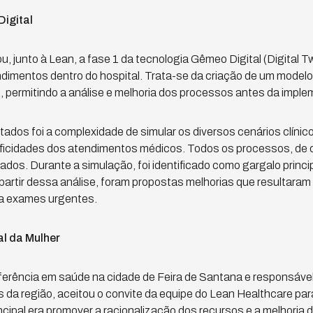
igital
, junto à Lean, a fase 1 da tecnologia Gêmeo Digital (Digital Tw
endimentos dentro do hospital. Trata-se da criação de um mode
co, permitindo a análise e melhoria dos processos antes da impl
ados foi a complexidade de simular os diversos cenários clínic
cificidades dos atendimentos médicos. Todos os processos, de
sados. Durante a simulação, foi identificado como gargalo princ
artir dessa análise, foram propostas melhorias que resultaram 
ra exames urgentes.
al da Mulher
eferência em saúde na cidade de Feira de Santana e responsáve
 da região, aceitou o convite da equipe do Lean Healthcare para
ncipal era promover a racionalização dos recursos e a melhoria 