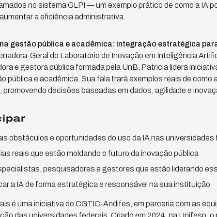
ados no sistema GLPI — um exemplo prático de como a IA pode
aumentar a eficiência administrativa.
IA na gestão pública e acadêmica: integração estratégica para
enadora-Geral do Laboratório de Inovação em Inteligência Artifi
ra e gestora pública formada pela UnB, Patricia lidera iniciativ
 pública e acadêmica. Sua fala trará exemplos reais de como a
is, promovendo decisões baseadas em dados, agilidade e inovaç
cipar
ais obstáculos e oportunidades do uso da IA nas universidades 
as reais que estão moldando o futuro da inovação pública
ecialistas, pesquisadores e gestores que estão liderando es
icar a IA de forma estratégica e responsável na sua instituição
is é uma iniciativa do CGTIC-Andifes, em parceria com as equ
ão das universidades federais. Criado em 2024, na Unifesp, o 