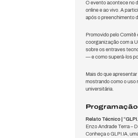
O evento acontece no dia
online e ao vivo. A part
após o preenchimento do
Promovido pelo Comitê 
coorganização com a Un
sobre os entraves tecnol
— e como superá-los por
Mais do que apresentar 
mostrando como o uso re
universitária.
Programação 
Relato Técnico | “GLP
Enzo Andrade Terra – D
Conheça o GLPI.IA, uma 