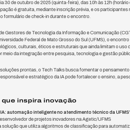
 30 de outubro de 2025 (quinta-feira), das 10h às 12h (horário 
icipação é gratuita, mediante inscrição prévia, e os participantes
 formulário de check-in durante o encontro.
de Gestores de Tecnologia da Informação e Comunicação (CG
iversidade Federal de Mato Grosso do Sul (UFMS), o encontro
ógicos, culturais, éticos e estruturais que ainda limitam o uso 
 meio da integração entre pesquisa, tecnologia e gestão públi
soluções prontas, o Tech Talks busca fomentar o pensamento cr
sponsável e estratégico da IA pode fortalecer o ensino, a pes
que inspira inovação
I.IA: automação inteligente no atendimento técnico da UFMS
esenvolvedor de projetos inovadores na Agetic/UFMS
solução que utiliza algoritmos de classificação para automatiza