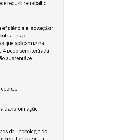
 reduzir retrabalho,
 eficiência e inovação”
cial da Enap
as que aplicam IA na
 IA pode ser integrada
ão sustentável.
federais
sa transformação
ipes de Tecnologia da
projeto tornou-se um