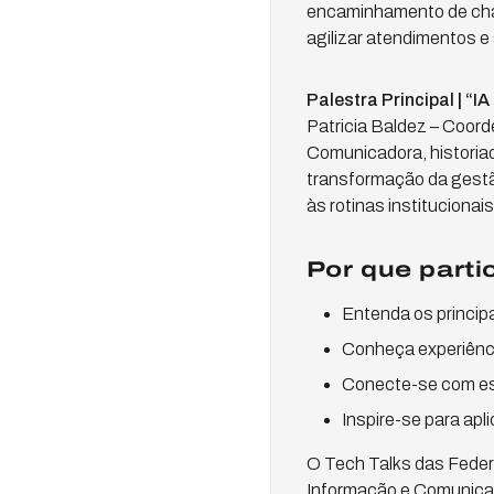
encaminhamento de cham
agilizar atendimentos e 
Palestra Principal | “
Patricia Baldez – Coord
Comunicadora, historiado
transformação da gestão
às rotinas instituciona
Por que parti
Entenda os princip
Conheça experiênci
Conecte-se com esp
Inspire-se para apl
O Tech Talks das Federa
Informação e Comunicaç