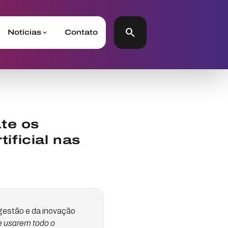
search
Notícias
Contato
te os
tificial nas
 gestão e da inovação
e usarem todo o