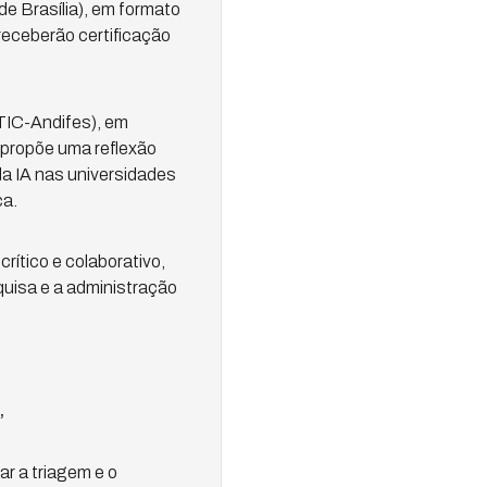
de Brasília), em formato
 receberão certificação
TIC-Andifes), em
 propõe uma reflexão
da IA nas universidades
ca.
ítico e colaborativo,
quisa e a administração
”
r a triagem e o