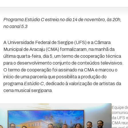
Programa Estúdio C estreia no dia 14 de novembro, às 20h,
no canal 5.3
A Universidade Federal de Sergipe (UFS) e a Câmara
Municipal de Aracaju (CMA) formalizaram, na manhã da
última quarta-feira, dia 5, um termo de cooperação técnica
para o desenvolvimento conjunto de conteúdos televisivos.
O termo de cooperação foi assinado na CMA e marcou o
início de uma parceria que possibilita a produção do
programa
Estúdio C
, dedicado à valorização de artistas da
cena musical sergipana.
Equipe d
comunic
da UFS e
CMA reu