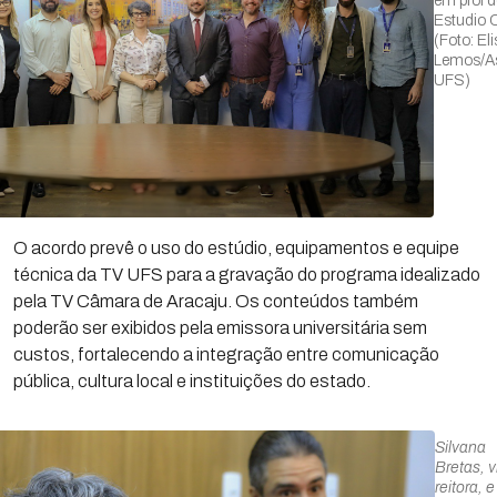
em prol 
Estudio 
(Foto: El
Lemos/
UFS)
O acordo prevê o uso do estúdio, equipamentos e equipe
técnica da TV UFS para a gravação do programa idealizado
pela TV Câmara de Aracaju. Os conteúdos também
poderão ser exibidos pela emissora universitária sem
custos, fortalecendo a integração entre comunicação
pública, cultura local e instituições do estado.
Silvana
Bretas, v
reitora, e