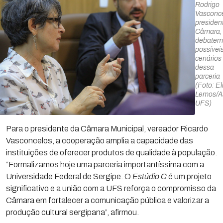
Rodrigo
Vasconce
presiden
Câmara,
debatem
possívei
cenários
dessa
parceria
(Foto: El
Lemos/
UFS)
Para o presidente da Câmara Municipal, vereador Ricardo
Vasconcelos, a cooperação amplia a capacidade das
instituições de oferecer produtos de qualidade à população.
“Formalizamos hoje uma parceria importantíssima com a
Universidade Federal de Sergipe. O
Estúdio C
é um projeto
significativo e a união com a UFS reforça o compromisso da
Câmara em fortalecer a comunicação pública e valorizar a
produção cultural sergipana”, afirmou.