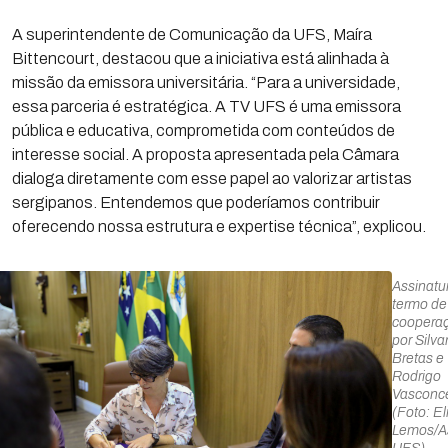
A superintendente de Comunicação da UFS, Maíra
Bittencourt, destacou que a iniciativa está alinhada à
missão da emissora universitária. “Para a universidade,
essa parceria é estratégica. A TV UFS é uma emissora
pública e educativa, comprometida com conteúdos de
interesse social. A proposta apresentada pela Câmara
dialoga diretamente com esse papel ao valorizar artistas
sergipanos. Entendemos que poderíamos contribuir
oferecendo nossa estrutura e expertise técnica”, explicou.
Assinatu
termo de
coopera
por Silva
Bretas e
Rodrigo
Vasconc
(Foto: El
Lemos/