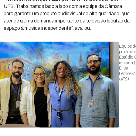
UFS. Trabalhamos lado a lado com a equipe da Câmara
para garantir um produto audiovisual de alta qualidade, que
atende a uma demanda importante da televisão local ao dar
espaço à música independente”, avaliou.
Equipe d
program
Estúdio 
reúnida (
Elisa
Lemo
s/
UFS)