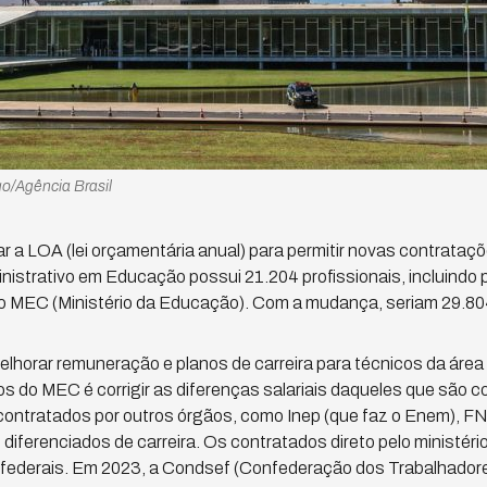
/Agência Brasil
rar a LOA (lei orçamentária anual) para permitir novas contrataç
nistrativo em Educação possui 21.204 profissionais, incluindo 
 MEC (Ministério da Educação). Com a mudança, seriam 29.80
lhorar remuneração e planos de carreira para técnicos da área
s do MEC é corrigir as diferenças salariais daqueles que são 
contratados por outros órgãos, como Inep (que faz o Enem), 
diferenciados de carreira. Os contratados direto pelo ministér
 federais. Em 2023, a Condsef (Confederação dos Trabalhadore