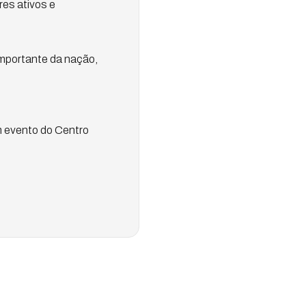
res ativos e
importante da nação,
m evento do Centro