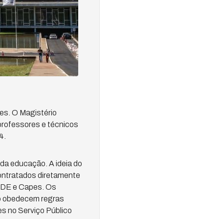
ões. O Magistério
professores e técnicos
4.
 da educação. A ideia do
contratados diretamente
FNDE e Capes. Os
io obedecem regras
s no Serviço Público