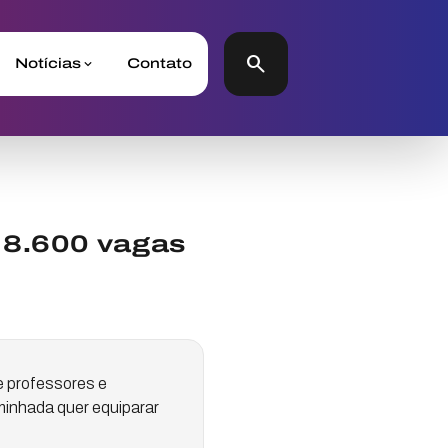
search
Notícias
Contato
r 8.600 vagas
e professores e
minhada quer equiparar