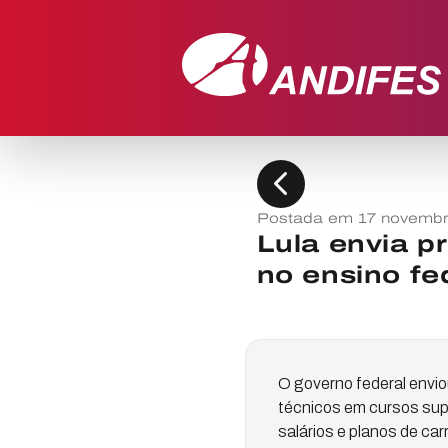
chevron_left
Postada em 17 novembr
Lula envia p
no ensino fe
O governo federal envio
técnicos em cursos supe
salários e planos de car