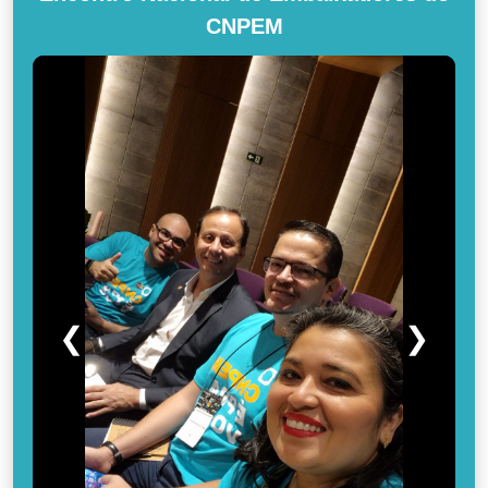
CNPEM
❮
❯