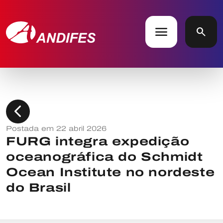
menu
search
chevron_left
Postada em 22 abril 2026
FURG integra expedição
oceanográfica do Schmidt
Ocean Institute no nordeste
do Brasil