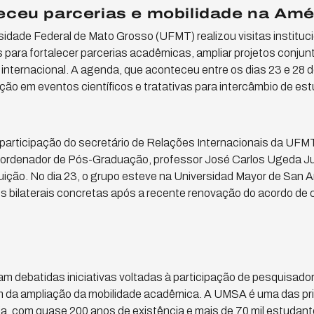
eceu parcerias e mobilidade na Amé
idade Federal de Mato Grosso (UFMT) realizou visitas instituc
s para fortalecer parcerias acadêmicas, ampliar projetos conju
nternacional. A agenda, que aconteceu entre os dias 23 e 28 de 
ção em eventos científicos e tratativas para intercâmbio de es
participação do secretário de Relações Internacionais da UFMT
oordenador de Pós-Graduação, professor José Carlos Ugeda Jun
uição. No dia 23, o grupo esteve na Universidad Mayor de San
s bilaterais concretas após a recente renovação do acordo de
am debatidas iniciativas voltadas à participação de pesquisado
m da ampliação da mobilidade acadêmica. A UMSA é uma das prin
via, com quase 200 anos de existência e mais de 70 mil estudant