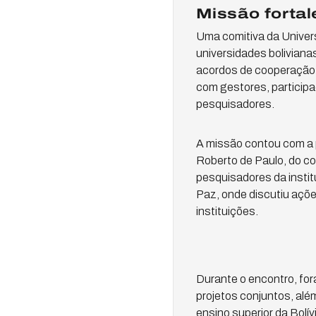
Missão fortal
Uma comitiva da Univers
universidades boliviana
acordos de cooperação i
com gestores, participa
pesquisadores.
A missão contou com a 
Roberto de Paulo, do c
pesquisadores da instit
Paz, onde discutiu açõe
instituições.
Durante o encontro, for
projetos conjuntos, alé
ensino superior da Bolí