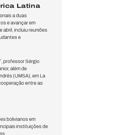
rica Latina
ionais a duas
ntos e avançar em
abril, incluiu reuniões
tudantes e
, professor Sérgio
ior, além de
 Andrés (UMSA), em La
 cooperação entre as
res bolivianos em
cipais instituições de
es.