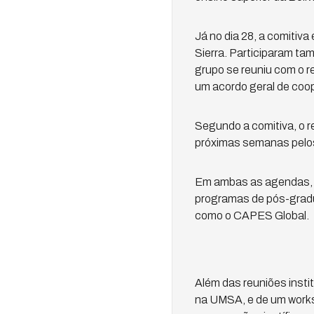
Já no dia 28, a comiti
Sierra. Participaram ta
grupo se reuniu com o r
um acordo geral de coo
Segundo a comitiva, o 
próximas semanas pelos 
Em ambas as agendas, o
programas de pós-gradu
como o CAPES Global.
Além das reuniões inst
na UMSA, e de um work