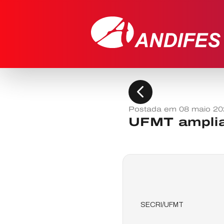
chevron_left
Postada em 08 maio 20
UFMT amplia
SECRI/UFMT