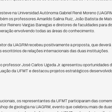
va esteve na Universidad Autónoma Gabriel René Moreno (UAGRM
mbém os professores Amarildo Salina Ruiz, João Batista de Mat
eitor Reinero Vargas Banegas e diretores de faculdades para dis
peração envolvendo todas as áreas do conhecimento.
reitor da UAGRM recebeu positivamente a proposta, que deverá 
escritórios de relações internacionais das duas instituições.
 professor José Carlos Ugeda Jr. apresentou oportunidades 
ação da UFMT e destacou projetos estratégicos desenvolvidos
itucionais, os representantes da UFMT participaram das comemo
shop de geologia na UAGRM, evento que celebrou mais de dua