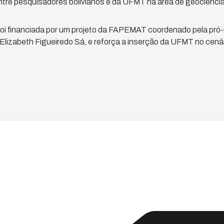
ntre pesquisadores bolivianos e da UFMT na área de geociência
foi financiada por um projeto da FAPEMAT coordenado pela pró-
lizabeth Figueiredo Sá, e reforça a inserção da UFMT no cenár