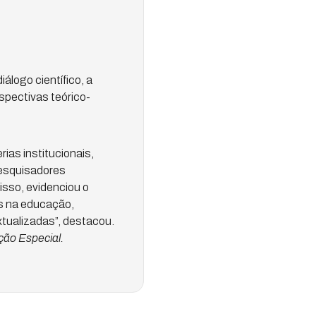
álogo científico, a
rspectivas teórico-
ias institucionais,
pesquisadores
isso, evidenciou o
ns na educação,
xtualizadas”, destacou.
ão Especial.