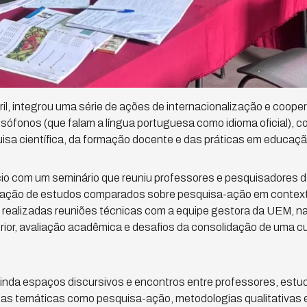
abril, integrou uma série de ações de internacionalização e coo
lusófonos (que falam a língua portuguesa como idioma oficial), 
isa científica, da formação docente e das práticas em educação
io com um seminário que reuniu professores e pesquisadores da
ação de estudos comparados sobre pesquisa-ação em context
 realizadas reuniões técnicas com a equipe gestora da UEM, na
erior, avaliação acadêmica e desafios da consolidação de uma cu
ainda espaços discursivos e encontros entre professores, estu
das temáticas como pesquisa-ação, metodologias qualitativas 