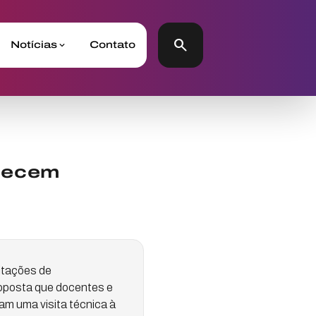
search
Notícias
Contato
alecem
mitações de
roposta que docentes e
m uma visita técnica à