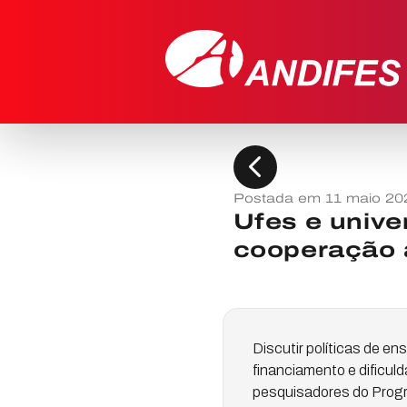
chevron_left
Postada em 11 maio 20
Ufes e univ
cooperação
Discutir políticas de e
financiamento e dificul
pesquisadores do Progr