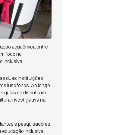
peração acadêmica entre
com foco no
 inclusiva.
s duas instituições,
os lusófonos. Ao longo
s quais se discutiram
ltura investigativa na
dantes e pesquisadores,
e educação inclusiva.