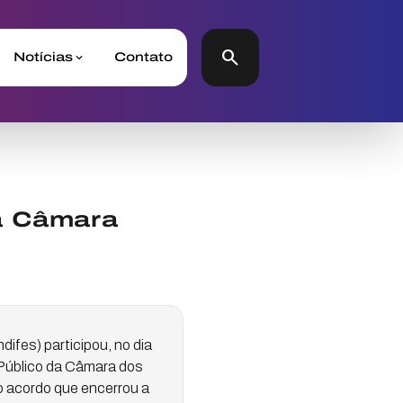
search
Notícias
Contato
na Câmara
ifes) participou, no dia
 Público da Câmara dos
 acordo que encerrou a