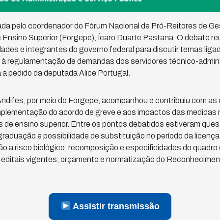
tada pelo coordenador do Fórum Nacional de Pró-Reitores de G
e Ensino Superior (Forgepe), Ícaro Duarte Pastana. O debate re
ades e integrantes do governo federal para discutir temas ligado
e à regulamentação de demandas dos servidores técnico-admini
a a pedido da deputada Alice Portugal.
 Andifes, por meio do Forgepe, acompanhou e contribuiu com as
mplementação do acordo de greve e aos impactos das medidas
is de ensino superior. Entre os pontos debatidos estiveram ques
raduação e possibilidade de substituição no período da licenç
o a risco biológico, recomposição e especificidades do quadro 
e editais vigentes, orçamento e normatização do Reconhecimen
Assistir transmissão