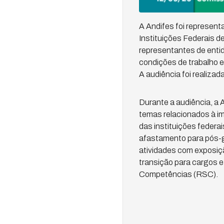
A Andifes foi represen
Instituições Federais d
representantes de entid
condições de trabalho 
A audiência foi realizad
Durante a audiência, a
temas relacionados à i
das instituições federa
afastamento para pós-g
atividades com exposiçã
transição para cargos 
Competências (RSC).