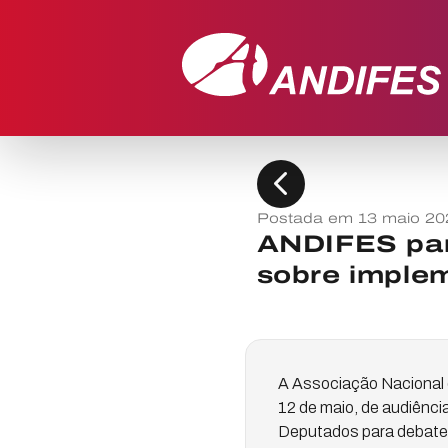
chevron_left
Postada em 13 maio 20
ANDIFES par
sobre imple
A Associação Nacional d
12 de maio, de audiênci
Deputados para debater