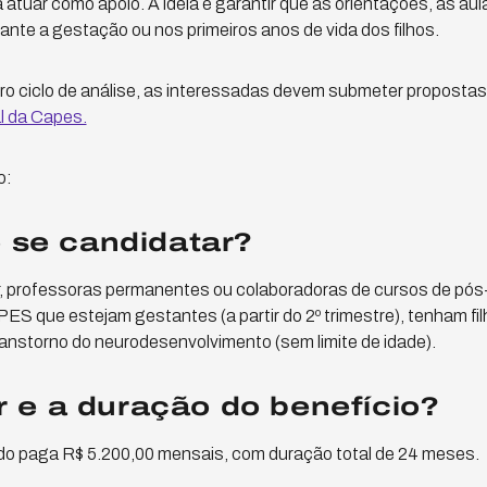
a atuar como apoio. A ideia é garantir que as orientações, as au
ante a gestação ou nos primeiros anos de vida dos filhos.
iro ciclo de análise, as interessadas devem submeter propostas 
al da Capes.
o:
se candidatar?
ar, professoras permanentes ou colaboradoras de cursos de pó
 que estejam gestantes (a partir do 2º trimestre), tenham fil
transtorno do neurodesenvolvimento (sem limite de idade).
r e a duração do benefício?
do paga R$ 5.200,00 mensais, com duração total de 24 meses.