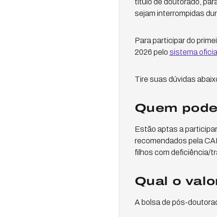
título de doutorado, par
sejam interrompidas dur
Para participar do prime
2026 pelo
sistema ofici
Tire suas dúvidas abaix
Quem pode 
Estão aptas a particip
recomendados pela CAPES
filhos com deficiência/
Qual o valo
A bolsa de pós-doutora