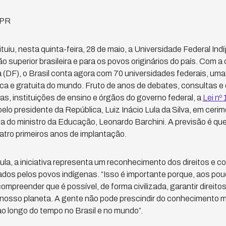
/PR
tuiu, nesta quinta-feira, 28 de maio, a Universidade Federal In
o superior brasileira e para os povos originários do país. Com a
a (DF), o Brasil conta agora com 70 universidades federais, um
ca e gratuita do mundo. Fruto de anos de debates, consultas e
as, instituições de ensino e órgãos do governo federal, a
Lei nº
elo presidente da República, Luiz Inácio Lula da Silva, em cerim
a do ministro da Educação, Leonardo Barchini. A previsão é que
atro primeiros anos de implantação.
la, a iniciativa representa um reconhecimento dos direitos e 
dos pelos povos indígenas. “Isso é importante porque, aos pou
preender que é possível, de forma civilizada, garantir direitos
nosso planeta. A gente não pode prescindir do conhecimento m
o longo do tempo no Brasil e no mundo”.