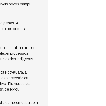
síveis novos campi
ndígenas. A
ais e os cursos
nas, combate ao racismo
belecer processos
omunidades indígenas.
ita Potyguara, a
te da ascensão da
tiva. Ela nasce da
s”, celebrou.
ral e comprometida com