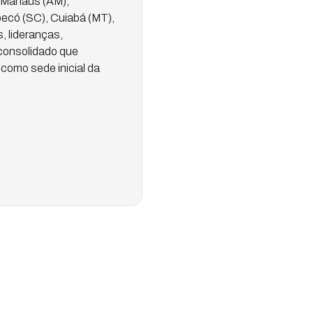
, Manaus (AM),
pecó (SC), Cuiabá (MT),
, lideranças,
 consolidado que
como sede inicial da