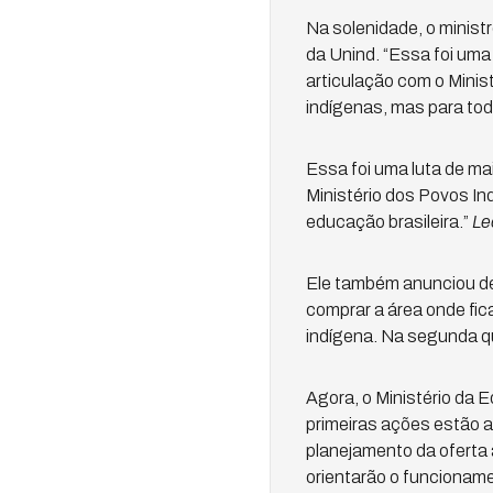
Na solenidade, o minist
da Unind. “Essa foi uma
articulação com o Minis
indígenas, mas para toda
Essa foi uma luta de ma
Ministério dos Povos In
educação brasileira.”
Le
Ele também anunciou det
comprar a área onde fica
indígena. Na segunda qu
Agora, o Ministério da 
primeiras ações estão a 
planejamento da oferta
orientarão o funcionam