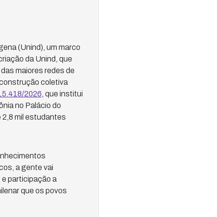
dígena (Unind), um marco
 criação da Unind, que
a das maiores redes de
 construção coletiva
 15.418/2026
, que institui
ônia no Palácio do
 2,8 mil estudantes
conhecimentos
cos, a gente vai
 e participação a
ilenar que os povos