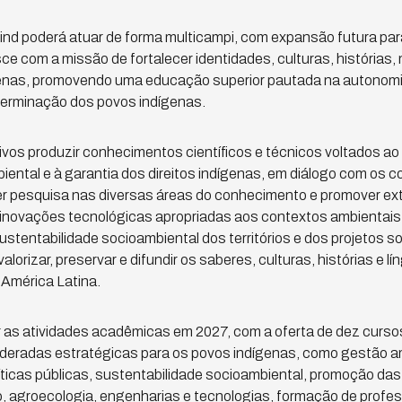
nd poderá atuar de forma multicampi, com expansão futura par
ce com a missão de fortalecer identidades, culturas, histórias,
genas, promovendo uma educação superior pautada na autonomia
eterminação dos povos indígenas.
vos produzir conhecimentos científicos e técnicos voltados ao f
ambiental e à garantia dos direitos indígenas, em diálogo com os
er pesquisa nas diversas áreas do conhecimento e promover ext
s inovações tecnológicas apropriadas aos contextos ambientais e
stentabilidade socioambiental dos territórios e dos projetos so
alorizar, preservar e difundir os saberes, culturas, histórias e 
a América Latina.
iar as atividades acadêmicas em 2027, com a oferta de dez curs
ideradas estratégicas para os povos indígenas, como gestão a
olíticas públicas, sustentabilidade socioambiental, promoção das
to, agroecologia, engenharias e tecnologias, formação de profe