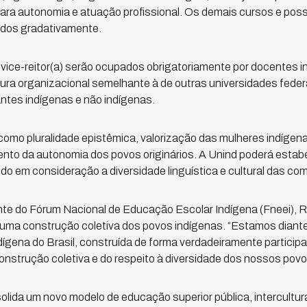
ara autonomia e atuação profissional. Os demais cursos e pos
ados gradativamente.
e vice-reitor(a) serão ocupados obrigatoriamente por docentes i
tura organizacional semelhante à de outras universidades feder
ntes indígenas e não indígenas.
s como pluralidade epistêmica, valorização das mulheres indíge
ento da autonomia dos povos originários. A Unind poderá esta
ando em consideração a diversidade linguística e cultural das c
te do Fórum Nacional de Educação Escolar Indígena (Fneei), R
de uma construção coletiva dos povos indígenas. “Estamos dian
dígena do Brasil, construída de forma verdadeiramente participa
construção coletiva e do respeito à diversidade dos nossos povo
olida um novo modelo de educação superior pública, intercultu