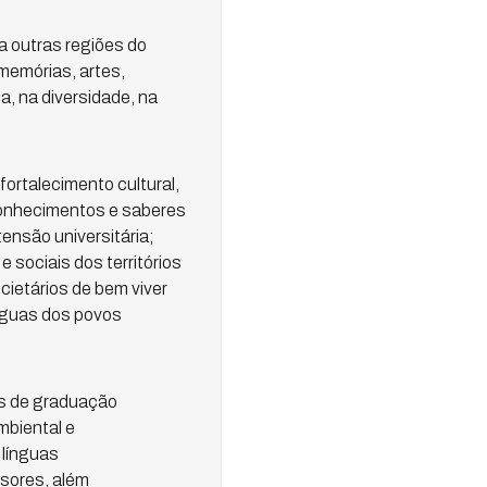
a outras regiões do
 memórias, artes,
, na diversidade, na
ortalecimento cultural,
 conhecimentos e saberes
ensão universitária;
 sociais dos territórios
cietários de bem viver
línguas dos povos
os de graduação
mbiental e
 línguas
ssores, além