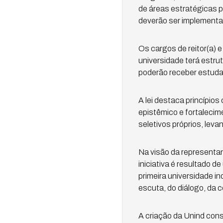
de áreas estratégicas p
deverão ser implement
Os cargos de reitor(a) 
universidade terá estru
poderão receber estuda
A lei destaca princípio
epistêmico e fortalecim
seletivos próprios, lev
Na visão da representan
iniciativa é resultado 
primeira universidade in
escuta, do diálogo, da 
A criação da Unind cons