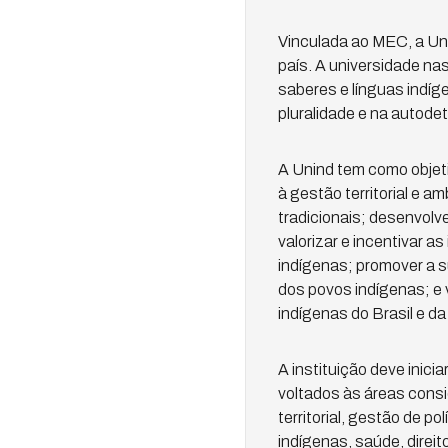
Vinculada ao MEC, a Uni
país. A universidade nas
saberes e línguas indí
pluralidade e na autod
A Unind tem como objeti
à gestão territorial e 
tradicionais; desenvolv
valorizar e incentivar a
indígenas; promover a su
dos povos indígenas; e v
indígenas do Brasil e d
A instituição deve inic
voltados às áreas cons
territorial, gestão de p
indígenas, saúde, direi