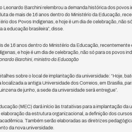
ro Leonardo Barchini relembrou a demanda histórica dos povos i
 luta de mais de 16 anos dentro do Ministério da Educação, re
tério dos Povos Indígenas, e hoje é um dia de celebração, não s
 a educação brasileira”, disse.
is de 16 anos dentro do Ministério da Educação, recentemente
dígenas, e hoje é um dia de celebração, não só para os povos in
onardo Barchini, ministro da Educação
alhes sobre o local de implantação da universidade: “Hoje, b
 localizada a antiga Universidade dos Correios, em Brasília, pa
inzena de junho, a sede da universidade será entregue”.
Educação (MEC) dará início às tratativas para a implantação da 
elaboração da estrutura organizacional, a definição dos cursos i
 acadêmica. Também serão elaboradas as diretrizes pedagógica
ento da nova universidade.