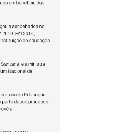
ficos em benefício das
çou a ser debatida no
m 2010. Em 2014,
a instituição de educação
Santana, e a ministra
rum Nacional de
ecretaria de Educação
mo parte desse processo,
revê a