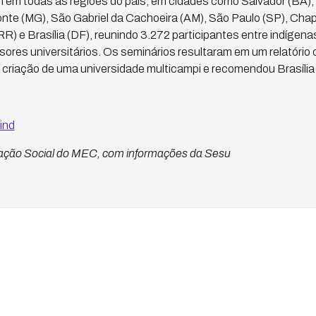
 em todas as regiões do país, em cidades como Salvador (BA)
onte (MG), São Gabriel da Cachoeira (AM), São Paulo (SP), Cha
R) e Brasília (DF), reunindo 3.272 participantes entre indígenas
ores universitários. Os seminários resultaram em um relatório
a criação de uma universidade multicampi e recomendou Brasília 
ind
ação Social do MEC, com informações da Sesu