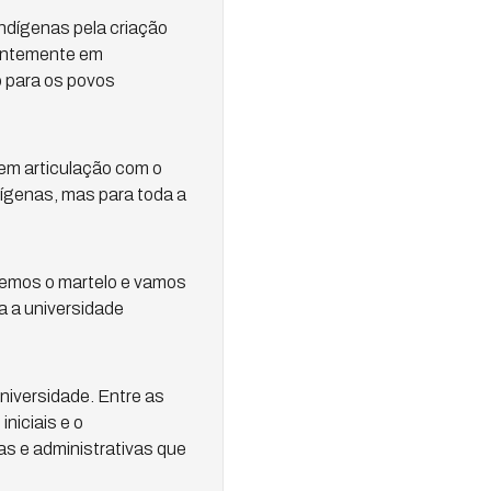
ndígenas pela criação
centemente em
ó para os povos
 em articulação com o
dígenas, mas para toda a
atemos o martelo e vamos
ra a universidade
universidade. Entre as
niciais e o
s e administrativas que