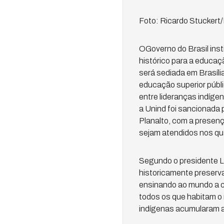
Foto: Ricardo Stuckert
OGoverno do Brasil insti
histórico para a educaçã
será sediada em Brasíli
educação superior públi
entre lideranças indígen
a Unind foi sancionada p
Planalto, com a presenç
sejam atendidos nos qu
Segundo o presidente Lu
historicamente preserva
ensinando ao mundo a com
todos os que habitam o 
indígenas acumularam a