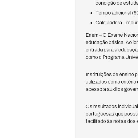
condição de estuda
Tempo adicional (60
Calculadora – recur
Enem
– O Exame Nacion
educação básica. Ao lon
entrada para a educação 
como o Programa Univer
Instituições de ensino 
utilizados como critéri
acesso a auxílios gover
Os resultados individu
portuguesas que possue
facilitado às notas dos