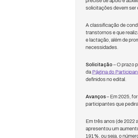
precise de apoio e auxíl
solicitações devem se
A classificação de con
transtornos e que real
e lactação, além de pro
necessidades.
Solicitação
– O prazo p
da
Página do Participan
definidos no edital.
Avanços
– Em 2025, for
participantes que pedi
Em três anos (de 2022 
apresentou um aumento s
191%, ou seja, o número