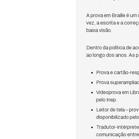
A prova em Braille é um 
vez, a escrita e a corre
baixa visão.
Dentro da política de a
ao longo dos anos. As 
Prova e cartão-res
Prova superamplia
Videoprova em Libr
pelo Inep.
Leitor de tela – p
disponibilizado pelo
Tradutor-intérprete 
comunicação entre s