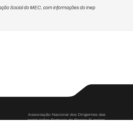
ção Social do MEC, com informações do Inep
Associação Nacional dos Dirigentes das
Instituições Federais de Ensino Superior.
CNPJ 73.334.666/0001-50