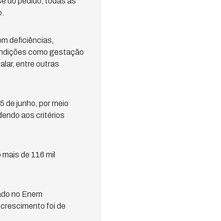
ise do pedido, todas as
o.
m deficiências,
ondições como gestação
lar, entre outras
5 de junho, por meio
dendo aos critérios
 mais de 116 mil
zado no Enem
crescimento foi de