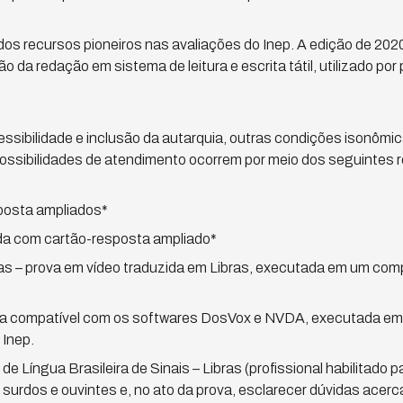
dos recursos pioneiros nas avaliações do Inep. A edição de 2020 
ção da redação em sistema de leitura e escrita tátil, utilizado 
cessibilidade e inclusão da autarquia, outras condições isonôm
possibilidades de atendimento ocorrem por meio dos seguintes 
posta ampliados*
da com cartão-resposta ampliado*
as – prova em vídeo traduzida em Libras, executada em um comp
rova compatível com os softwares DosVox e NVDA, executada 
 Inep.
de Língua Brasileira de Sinais – Libras (profissional habilitado p
urdos e ouvintes e, no ato da prova, esclarecer dúvidas acerc