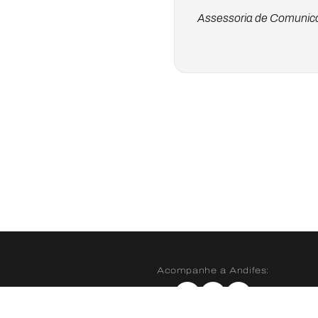
Assessoria de Comunica
Acompanhe a Andifes:
Instagram
X
YouTube