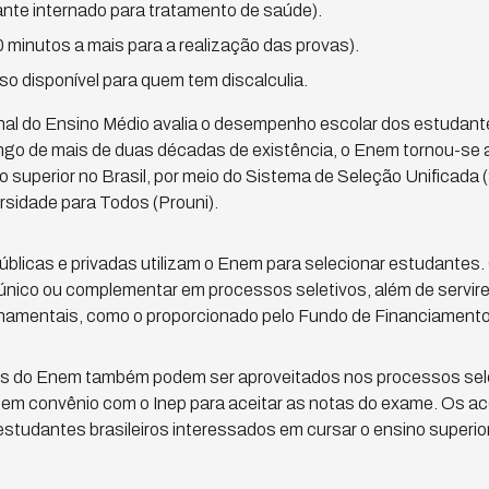
nte internado para tratamento de saúde).
 minutos a mais para a realização das provas).
so disponível para quem tem discalculia.
al do Ensino Médio avalia o desempenho escolar dos estudante
go de mais de duas décadas de existência, o Enem tornou-se a 
superior no Brasil, por meio do Sistema de Seleção Unificada (S
sidade para Todos (Prouni).
públicas e privadas utilizam o Enem para selecionar estudantes
o único ou complementar em processos seletivos, além de servi
namentais, como o proporcionado pelo Fundo de Financiamento 
ais do Enem também podem ser aproveitados nos processos sele
m convênio com o Inep para aceitar as notas do exame. Os a
 estudantes brasileiros interessados em cursar o ensino superio