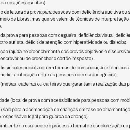
es e orações escritas).
viço de leitura da prova para pessoas com deficiência auditiva o
eio de Libras, mas que se valem de técnicas de interpretação e
).
ra da prova para pessoas com cegueira, deficiência visual, deficiê
tro autista, déficit de atenção com hiperatividade ou dislexia).
rição (ajuda no preenchimento das provas objetivas e discursiva
 escrever ou de preencher o cartão-resposta).
ofissional especializado em formas de comunicação e técnicas d
 mediar a interação entre as pessoas com surdocegueira).
l (mesas, cadeiras ou carteiras que garantam a realização das 
dade (local de prova com acessibilidade para pessoas com mobi
es (sala para a acomodação de crianças em fase de amamenta
o responsável legal para guarda da criança).
ambiente no qual ocorre o processo formal de escolarização do 