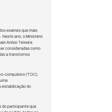
 dos exames que mais
 Neste ano, o Ministério
is Anísio Teixeira
 ser consideradas como
das a transtornos
ivo-compulsivo (TOC),
 uma
u estabilização do
 do participante que