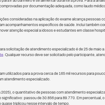
io para ir ao banheiro e se alimentar durante a prova. Para a anál
r comprovadas por documentação adequada, como laudo médic
dições consideradas na aplicação do exame alcança pessoas co
izam acompanhamentos específicos de saúde. Inclui também c
mover atenção especial a idosos e estudantes em classe hospita
ara solicitação de atendimento especializado é de 25 de maio a 
te
. Qualquer recurso deve ser solicitado pelo participante, aten
am utilizados para a prova cerca de 165 mil recursos para pouco
ram atendimento especializado.
a 2025), o quantitativo de pessoas com atendimento especiali
ignificativo: passou de 30.856 para 89.770. Em percentual, o 
 quase triplicou nesse intervalo de tempo.