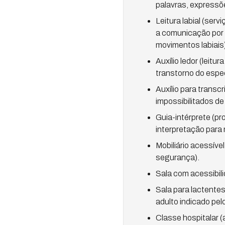
palavras, expressõ
Leitura labial (ser
a comunicação por m
movimentos labiais
Auxílio ledor (leitu
transtorno do espec
Auxílio para transc
impossibilitados de
Guia-intérprete (pr
interpretação para
Mobiliário acessíve
segurança).
Sala com acessibili
Sala para lactent
adulto indicado pel
Classe hospitalar (