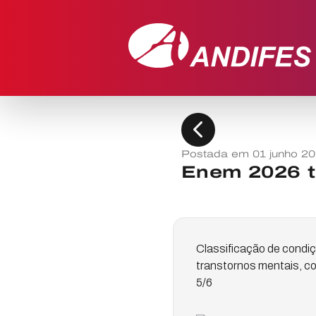
chevron_left
Postada em 01 junho 2
Enem 2026 t
Classificação de condi
transtornos mentais, co
5/6