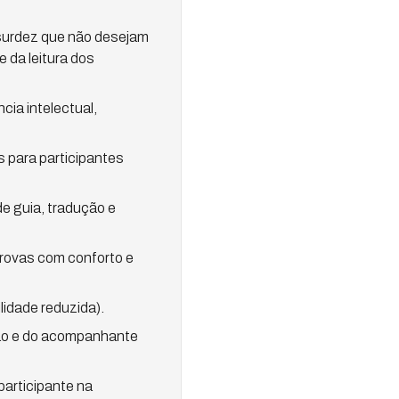
u surdez que não desejam
 da leitura dos
ncia intelectual,
s para participantes
e guia, tradução e
provas com conforto e
lidade reduzida).
ção e do acompanhante
participante na