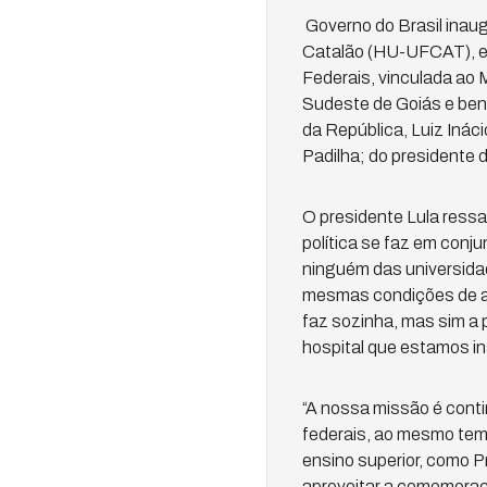
Governo do Brasil inaugu
Catalão (HU-UFCAT), em 
Federais, vinculada ao 
Sudeste de Goiás e ben
da República, Luiz Inác
Padilha; do presidente 
O presidente Lula ressa
política se faz em con
ninguém das universidad
mesmas condições de ac
faz sozinha, mas sim a 
hospital que estamos in
“A nossa missão é contin
federais, ao mesmo tem
ensino superior, como Pr
aproveitar a comemoraç