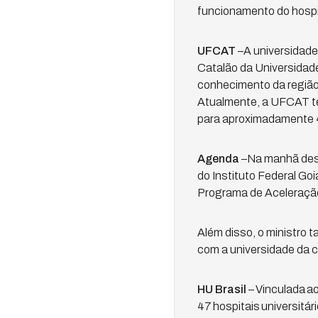
funcionamento do hospi
UFCAT
–A universidad
Catalão da Universidade
conhecimento da região,
Atualmente, a UFCAT t
para aproximadamente 
Agenda
–Na manhã dest
do Instituto Federal Goi
Programa de Aceleraçã
Além disso, o ministro t
com a universidade da 
HU Brasil
– Vinculada ao
47 hospitais universitá