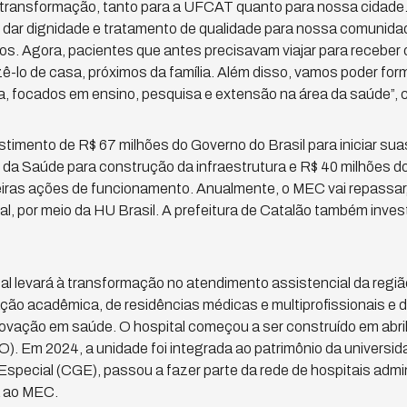
 transformação, tanto para a UFCAT quanto para nossa cidade
 dar dignidade e tratamento de qualidade para nossa comunidad
s. Agora, pacientes que antes precisavam viajar para receber
ê-lo de casa, próximos da família. Além disso, vamos poder for
a, focados em ensino, pesquisa e extensão na área da saúde”,
imento de R$ 67 milhões do Governo do Brasil para iniciar su
o da Saúde para construção da infraestrutura e R$ 40 milhões do
iras ações de funcionamento. Anualmente, o MEC vai repassar,
al, por meio da HU Brasil. A prefeitura de Catalão também inves
al levará à transformação no atendimento assistencial da regiã
ão acadêmica, de residências médicas e multiprofissionais e d
ovação em saúde. O hospital começou a ser construído em abril 
O). Em 2024, a unidade foi integrada ao patrimônio da universid
special (CGE), passou a fazer parte da rede de hospitais admi
da ao MEC.