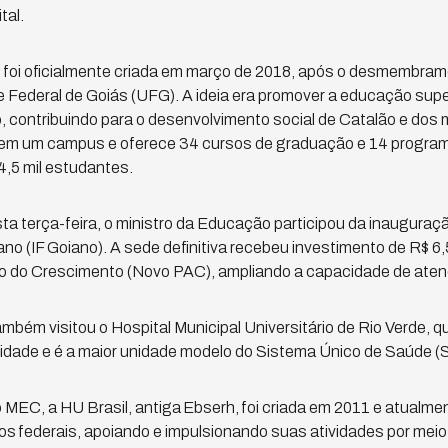
tal.
e foi oficialmente criada em março de 2018, após o desmembr
 Federal de Goiás (UFG). A ideia era promover a educação supe
 contribuindo para o desenvolvimento social de Catalão e dos 
em um campus e oferece 34 cursos de graduação e 14 progra
4,5 mil estudantes.
a terça-feira, o ministro da Educação participou da inaugura
ano (IF Goiano). A sede definitiva recebeu investimento de R$ 6
o do Crescimento (Novo PAC), ampliando a capacidade de ate
ambém visitou o Hospital Municipal Universitário de Rio Verde, 
cidade e é a maior unidade modelo do Sistema Único de Saúde 
 MEC, a HU Brasil, antiga Ebserh, foi criada em 2011 e atualme
rios federais, apoiando e impulsionando suas atividades por me