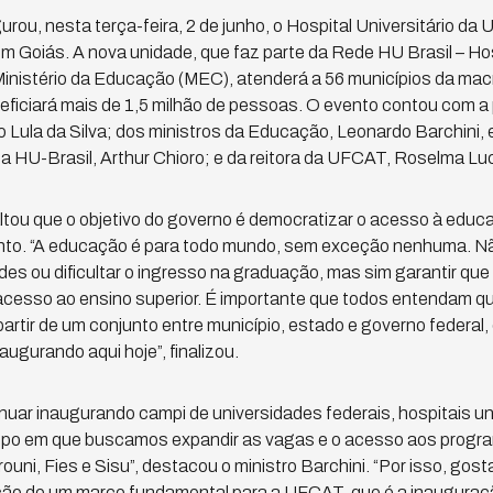
rou, nesta terça-feira, 2 de junho, o Hospital Universitário da 
Goiás. A nova unidade, que faz parte da Rede HU Brasil – Hos
Ministério da Educação (MEC), atenderá a 56 municípios da mac
eficiará mais de 1,5 milhão de pessoas. O evento contou com a
io Lula da Silva; dos ministros da Educação, Leonardo Barchini,
da HU-Brasil, Arthur Chioro; e da reitora da UFCAT, Roselma L
ltou que o objetivo do governo é democratizar o acesso à educ
junto. “A educação é para todo mundo, sem exceção nenhuma. Nã
es ou dificultar o ingresso na graduação, mas sim garantir qu
esso ao ensino superior. É importante que todos entendam que 
partir de um conjunto entre município, estado e governo federal
augurando aqui hoje”, finalizou.
uar inaugurando campi de universidades federais, hospitais univ
po em que buscamos expandir as vagas e o acesso aos progra
ouni, Fies e Sisu”, destacou o ministro Barchini. “Por isso, gost
ão de um marco fundamental para a UFCAT, que é a inauguraçã