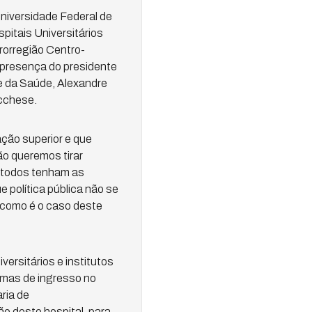
Universidade Federal de
pitais Universitários
rorregião Centro-
 presença do presidente
 e da Saúde, Alexandre
ucchese.
ação superior e que
o queremos tirar
e todos tenham as
política pública não se
, como é o caso deste
ersitários e institutos
mas de ingresso no
aria de
o deste hospital, para