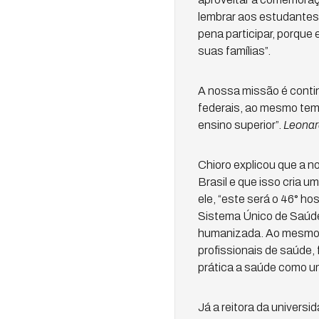
lembrar aos estudantes 
pena participar, porque
suas famílias”.
A nossa missão é contin
federais, ao mesmo tem
ensino superior”.
Leonar
Chioro explicou que a no
Brasil e que isso cria 
ele, “este será o 46° ho
Sistema Único de Saúde
humanizada. Ao mesmo t
profissionais de saúde,
prática a saúde como um
Já a reitora da univers