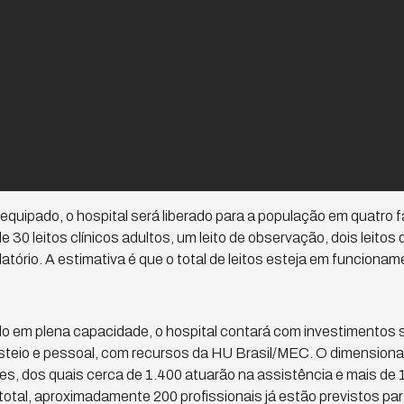
equipado, o hospital será liberado para a população em quatro f
 30 leitos clínicos adultos, um leito de observação, dois leito
latório. A estimativa é que o total de leitos esteja em funciona
o em plena capacidade, o hospital contará com investimentos 
usteio e pessoal, com recursos da HU Brasil/MEC. O dimensiona
es, dos quais cerca de 1.400 atuarão na assistência e mais de
total, aproximadamente 200 profissionais já estão previstos par