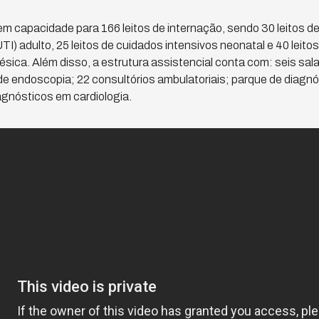
em capacidade para 166 leitos de internação, sendo 30 leitos d
TI) adulto, 25 leitos de cuidados intensivos neonatal e 40 leito
ica. Além disso, a estrutura assistencial conta com: seis sala
 de endoscopia; 22 consultórios ambulatoriais; parque de diagn
agnósticos em cardiologia.