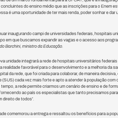
concluintes do ensino médio que as inscrições para o Enem est
 essa é uma oportunidade de ter mais renda, poder sonhar e dar 
uar inaugurando campi de universidades federais, hospitais univ
po em que buscamos expandir as vagas e o acesso aos progra
do Barchini, ministro da Educação.
va unidade integrará a rede de hospitais universitários federai
uma realidade favorável para o desenvolvimento e a melhoria da 
spital da rede, que foi criada para colaborar, de maneira decisi
 (SUS) cada vez mais forte e apto a atender à população com q
empo, a rede permite criarmos um cenário de ensino e de form
 fornecendo ao país os especialistas que tanto precisamos par
 direito de todos”.
idade comemorou a entrega e ressaltou os benefícios para a pop