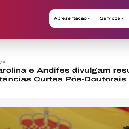
Apresentação
Serviços
026
olina e Andifes divulgam res
stâncias Curtas Pós-Doutorais