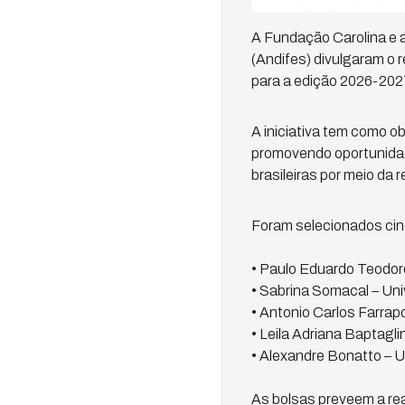
A Fundação Carolina e a
(Andifes) divulgaram o 
para a edição 2026-202
A iniciativa tem como ob
promovendo oportunidad
brasileiras por meio da 
Foram selecionados cinc
• Paulo Eduardo Teodor
• Sabrina Somacal – Un
• Antonio Carlos Farrap
• Leila Adriana Baptagl
• Alexandre Bonatto – U
As bolsas preveem a rea