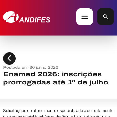
menu
search
chevron_left
Postada em 30 junho 2026
Enamed 2026: inscrições
prorrogadas até 1º de julho
Solicitações de atendimento especializado e de tratamento
pelo nome social também poderão ser feitas até a data de