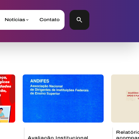
search
Notícias
Contato
Relatóri
Avaliação Institucional
acompa