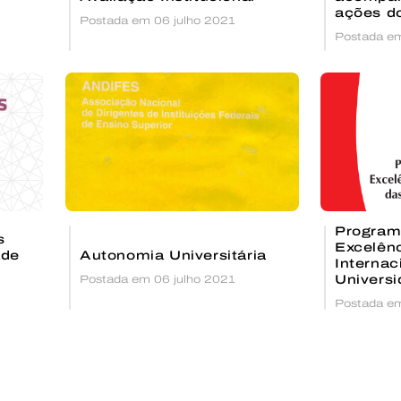
ações d
Postada em 06 julho 2021
s
Postada em
mia
Program
s
Excelênc
ade
Autonomia Universitária
Internac
Postada em 06 julho 2021
Universi
Postada em