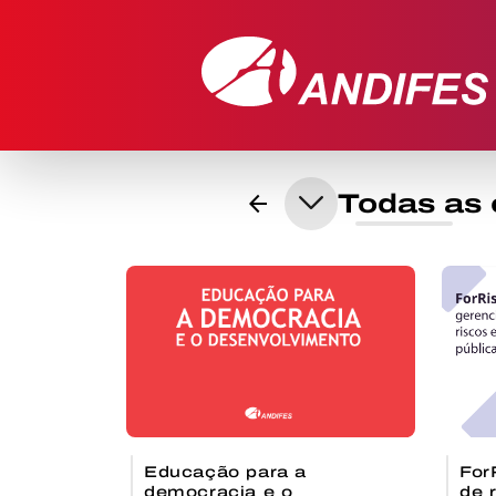
arrow_back
Educação para a
For
democracia e o
de 