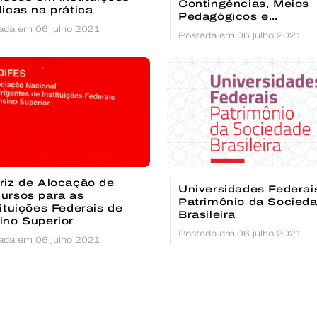
Contingências, Meios
licas na prática
Pedagógicos e
ada em 06 julho 2021
Infraestruturas para a
Postada em 06 julho 2021
atividades de ensino,
pesquisa e extensão
decorrentes da Pande
riz de Alocação de
Universidades Federai
os para as
Patrimônio da Socied
tituições Federais de
Brasileira
ino Superior
Postada em 06 julho 2021
ada em 06 julho 2021