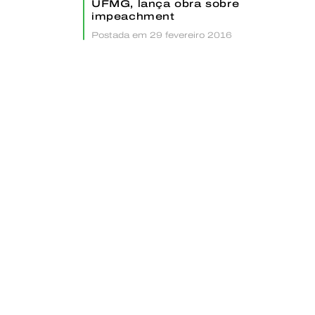
UFMG, lança obra sobre
impeachment
Postada em 29 fevereiro 2016