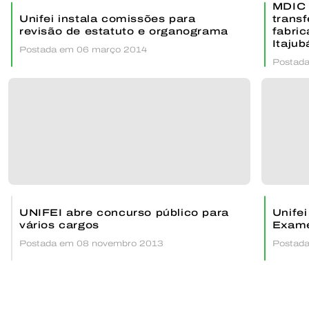
MDIC 
Unifei instala comissões para
transf
revisão de estatuto e organograma
fabri
Itajub
Postada em 06 março 2014
Postada
UNIFEI abre concurso público para
Unife
vários cargos
Exam
Postada em 08 novembro 2013
Postada