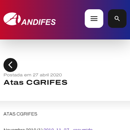
menu
search
chevron_left
Postada em 27 abril 2020
Atas CGRIFES
ATAS CGRIFES