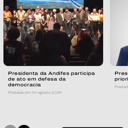
Presidenta da Andifes participa
Pres
de ato em defesa da
prio
democracia
Postad
Postada em 04 agosto 2026