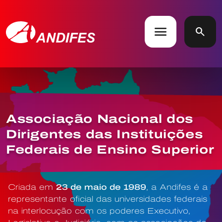
menu
search
Associação Nacional dos
Dirigentes das Instituições
Federais de Ensino Superior
Criada em
23 de maio de 1989
, a Andifes é a
representante oficial das universidades federais
na interlocução com os poderes Executivo,